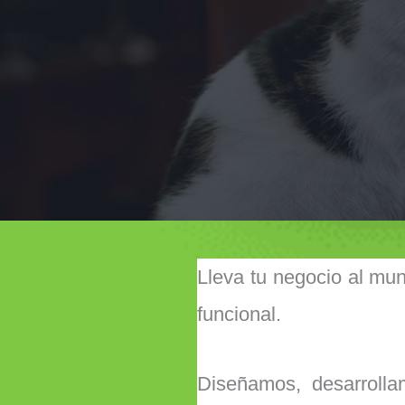
Lleva tu negocio al mund
funcional.
Diseñamos, desarroll