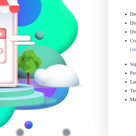
Dis
Di
Do
Cor
(
n
Sop
Po
La
Ti
Ma